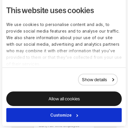
This website uses cookies
We use cookies to personalise content and ads, to
provide social media features and to analyse our traffic.
We also share information about your use of our site
with our social media, advertising and analytics partners
簡単な勤怠提出と管理者承
who may combine it with other information that you’ve
認
provided to them or that they’ve collected from your use
of their services.
従業員はDeel app、ブラウザ、または
Slackプラグインから勤怠を記録できま
Show details
す。管理者は何も給与管理に反映される前
にレビューおよび承認します。
Allow all cookies
Customize