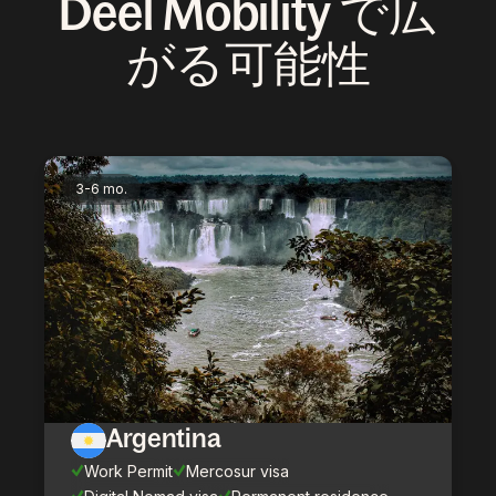
Deel Mobility で広
がる可能性
3-6 mo.
Argentina
Work Permit
Mercosur visa