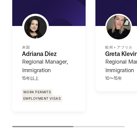
米国
欧州＋アフリカ
Adriana Diez
Greta Klevi
Regional Manager,
Regional Ma
Immigration
Immigration
15年以上
10〜15年
WORK PERMITS
EMPLOYMENT VISAS