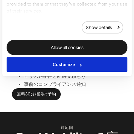
provided to them or that they’ve collected from your use
ォームでの最大の
of their services.
柔軟性
Show details
各ケース、書類、期限の状況をすべて可視化できま
す。 ビザ更新を確実に把握できます。 コンプライ
Allow all cookies
アンスの変更にも備え、常に現状が明確になりま
す。
Customize
ケース管理と書類保管
ビザの適格性と即時見積もり
事前のコンプライアンス通知
無料30分相談の予約
対応国