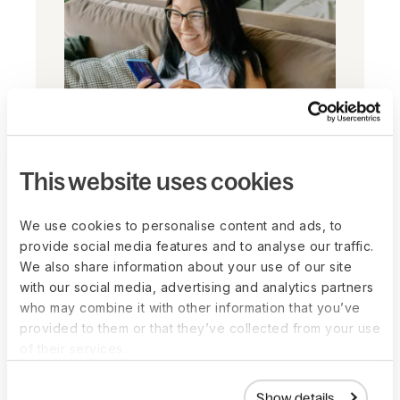
This website uses cookies
Brokers
Breid je adviesdiensten wereldwijd uit om
We use cookies to personalise content and ads, to
klantrelaties te versterken en omzet te
provide social media features and to analyse our traffic.
laten groeien zonder de dagelijkse
We also share information about your use of our site
with our social media, advertising and analytics partners
operatie te beheren. Help klanten talent
who may combine it with other information that you’ve
aan te nemen en compliant wereldwijde
provided to them or that they’ve collected from your use
salarisadministratie uit te voeren met
of their services.
geïntegreerde HR-ondersteuning.
Word partner
Show details