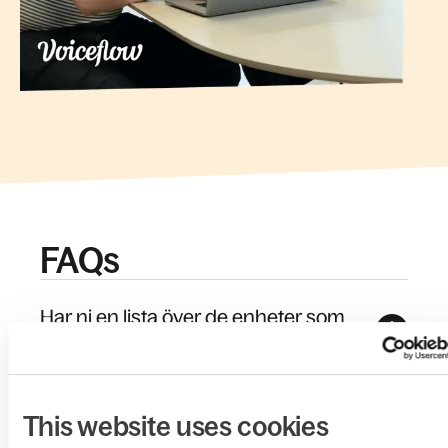
FAQs
Har ni en lista över de enheter som
kunder kan hyra via Hofy?
Hur kan den anställde/konsulten
This website uses cookies
spåra den beräknade leveranstiden?