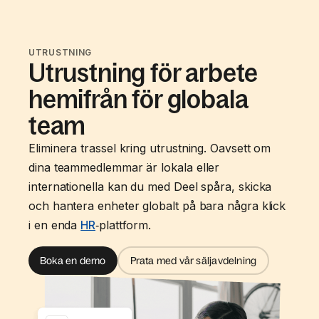
UTRUSTNING
Utrustning för arbete
hemifrån för globala
team
Eliminera trassel kring utrustning. Oavsett om
dina teammedlemmar är lokala eller
internationella kan du med Deel spåra, skicka
och hantera enheter globalt på bara några klick
i en enda
HR
‑plattform.
Boka en demo
Prata med vår säljavdelning