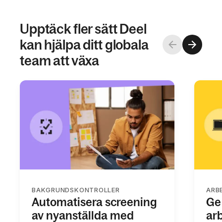
Upptäck fler sätt Deel
kan hjälpa ditt globala
team att växa
BAKGRUNDSKONTROLLER
ARB
Automatisera screening
Ge 
av nyanställda med
arb