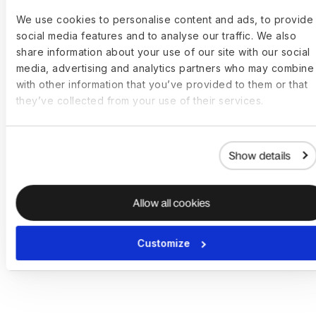
We use cookies to personalise content and ads, to provide
social media features and to analyse our traffic. We also
Betalar kunden en deposition för att
share information about your use of our site with our social
hyra utrustning via Hofy?
media, advertising and analytics partners who may combine 
with other information that you’ve provided to them or that
they’ve collected from your use of their services.
Vad händer om ett hyrt
utrustningsföremål skadas? Finns
Show details
hårdvarusupport?
Allow all cookies
Om utrustningen är slut i lager, kan en
ersättningsenhet beställas?
Customize