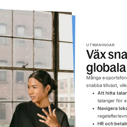
UTMANINGAR
Väx sna
global
Många e‑sportsföre
snabba tillväxt, vil
Att hitta tala
talanger för e
Navigera loka
regelefterlevn
HR och betal