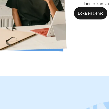
länder kan va
Boka en demo