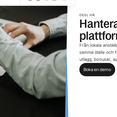
DEEL HR
Hantera
plattfo
Från lokala anställ
samma ställe och få
utlägg, bonusar, a
Boka en demo