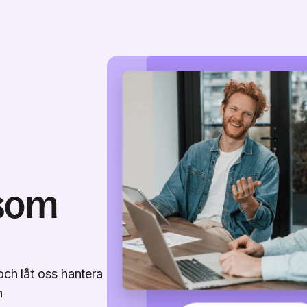
 som
och låt oss hantera
h