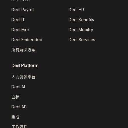
Deel Payroll
Deel HR
Deel IT
Deel Benefits
Deel Hire
Deel Mobility
Deel Embedded
Deel Services
所有解决方案
Deel Platform
人力资源平台
Deel AI
白标
Deel API
集成
工作流程