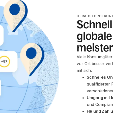
HERAUSFORDERUN
Schnel
global
meiste
Viele Konsumgüter
vor Ort besser ver
mit sich.
Schnelles On
qualifizierte
verschiedene
Umgang mit l
und Complianc
HR und Zahl