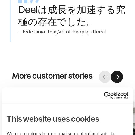
Deelは成長を加速する究
極の存在でした。
—
Estefania Tejo
,
VP of People, d.local
More customer stories
This website uses cookies
We use cookies to personalise content and ads, to