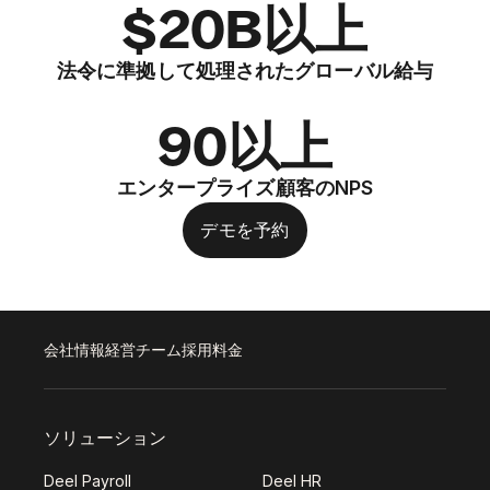
$20B以上
法令に準拠して処理されたグローバル給与
90以上
エンタープライズ顧客のNPS
デモを予約
会社情報
経営チーム
採用
料金
ソリューション
Deel Payroll
Deel HR