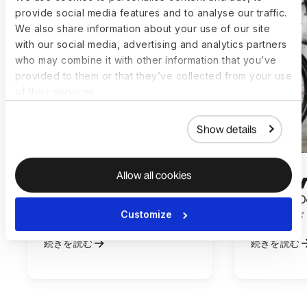
provide social media features and to analyse our traffic.
We also share information about your use of our site
with our social media, advertising and analytics partners
who may combine it with other information that you’ve
provided to them or that they’ve collected from your use
of their services.
Show details
Allow all cookies
RevolutがDeelで従業員の移転
Zoomoが
Customize
を効率化した方法
のスピード
続きを読む
続きを読む