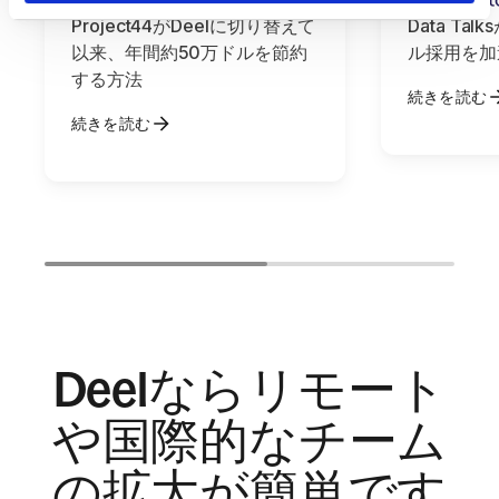
Project44がDeelに切り替えて
Data Ta
以来、年間約50万ドルを節約
ル採用を加
する方法
続きを読む
続きを読む
Deelならリモート
や国際的なチーム
の拡大が簡単です