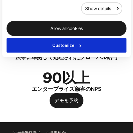
Show details
40,000以上
顧客
Allow all cookies
$20B以上
Customize
法令に準拠して処理されたグローバル給与
90以上
エンタープライズ顧客のNPS
デモを予約
会社情報
経営チーム
採用
料金