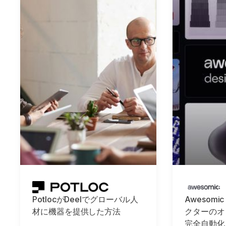
PotlocがDeelでグローバル人
Awesomi
材に機器を提供した方法
クターのオ
完全自動化