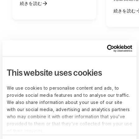
続きを読む
続きを読む
This website uses cookies
Deelならリモート
や国際的なチーム
We use cookies to personalise content and ads, to
provide social media features and to analyse our traffic.
の拡大が簡単です
We also share information about your use of our site
with our social media, advertising and analytics partners
150以上
who may combine it with other information that you’ve
provided to them or that they’ve collected from your use
of their services.
国