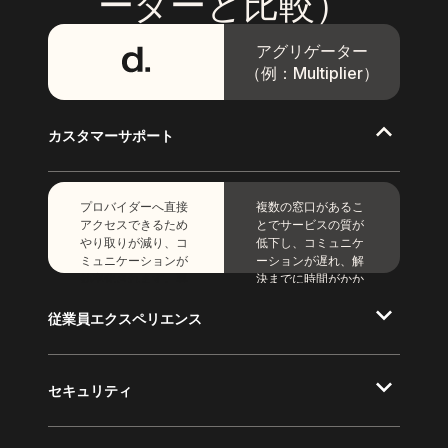
ーターと比較）
アグリゲーター
（例：Multiplier）
カスタマーサポート
プロバイダーへ直接
複数の窓口があるこ
アクセスできるため
とでサービスの質が
やり取りが減り、コ
低下し、コミュニケ
ミュニケーションが
ーションが遅れ、解
効率化されます。専
決までに時間がかか
任のカスタマーサク
ります。
セスマネージャーに
従業員エクスペリエンス
より、問題解決がよ
り迅速になります。
セキュリティ