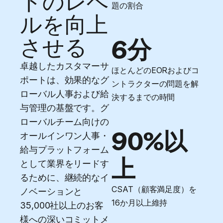
トのレベ
題の割合
ルを向上
させる
6分
卓越したカスタマーサ
ほとんどのEORおよびコ
ポートは、効果的なグ
ントラクターの問題を解
ローバル人事および給
決するまでの時間
与管理の基盤です。グ
ローバルチーム向けの
90%以
オールインワン人事・
給与プラットフォーム
上
として業界をリードす
るために、継続的なイ
CSAT（顧客満足度）を
ノベーションと
16か月以上維持
35,000社以上のお客
様への深いコミットメ