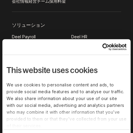
会社情報
経営チーム
採用
料金
ソリューション
Deel Payroll
Deel HR
Deel IT
Deel Benefits
Deel Hire
Deel Mobility
This website uses cookies
Deel Embedded
Deel Services
すべてのソリューション
We use cookies to personalise content and ads, to
provide social media features and to analyse our traffic.
Deel Platform
We also share information about your use of our site
with our social media, advertising and analytics partners
HRプラットフォーム
who may combine it with other information that you’ve
Deel AI
provided to them or that they’ve collected from your use
of their services.
ホワイトラベル