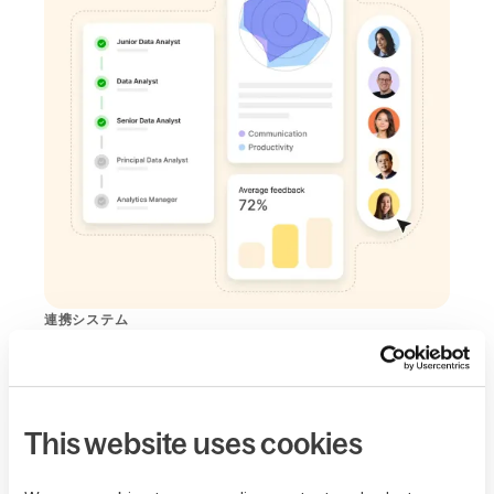
連携システム
次のステップを簡
単に計画する
This website uses cookies
OKRに不安があるチームや、スキル開発やキャリ
アパスの定義を検討しているチーム向けに、