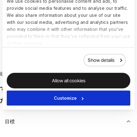
We use cookies to personalise content and ads, to
Goals、Learning、Career、Developmentツール
provide social media features and to analyse our traffic.
を使ってアクションプランをカスタマイズできま
We also share information about your use of our site
す。すべてのソリューションが1つのスイートにま
with our social media, advertising and analytics partners
とまっているため、インサイトから実行までをより
who may combine it with other information that you’ve
迅速に進められます。
provided to them or that they’ve collected from your use
of their services.
デモを予約
Show details
統合タレントマネジメント
Allow all cookies
すべてのタレントマネジメントツール
がEngageで連携
Customize
目標