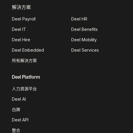
解決方案
Deel Payroll
Deel HR
Deel IT
Deel Benefits
Deel Hire
Deel Mobility
Deel Embedded
Deel Services
所有解決方案
Deel Platform
人力資源平台
Deel AI
白牌
Deel API
整合