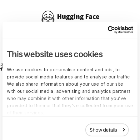
Anna Tordjmann
法務主管
This website uses cookies
為成長打造的解決方案
We use cookies to personalise content and ads, to
provide social media features and to analyse our traffic.
We also share information about your use of our site
名義雇主
with our social media, advertising and analytics partners
who may combine it with other information that you’ve
provided to them or that they’ve collected from your use
取得市場領先的全球覆蓋（超過 150 個實體）
of their services.
我們在超過 150 個國家代表您招僱與管理員工，涵蓋法規
Show details
合規、入職、薪資處理與福利管理。