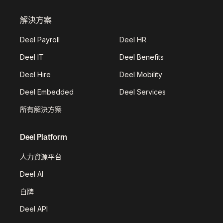
解決方案
Deel Payroll
Deel HR
Deel IT
Deel Benefits
Deel Hire
Deel Mobility
Deel Embedded
Deel Services
所有解決方案
Deel Platform
人力資源平台
Deel AI
白牌
Deel API