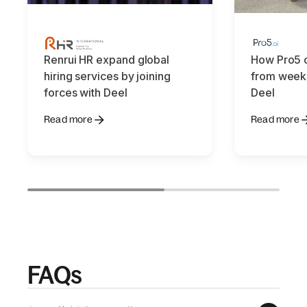
Renrui HR expand global
How Pro5 c
hiring services by joining
from weeks
forces with Deel
Deel
Read more
Read more
FAQs