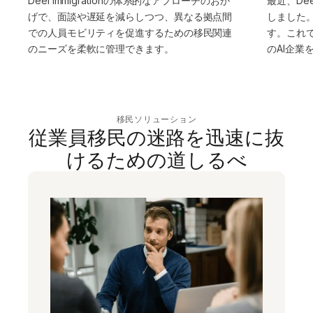
Deel Immigrationの体系的なアプローチのおか
最近、Dee
げで、面談や遅延を減らしつつ、異なる拠点間
しました
での人員モビリティを促進するための移民関連
す。これ
のニーズを柔軟に管理できます。
のAI企業
移民ソリューション
従業員移民の迷路を迅速に抜
けるための道しるべ