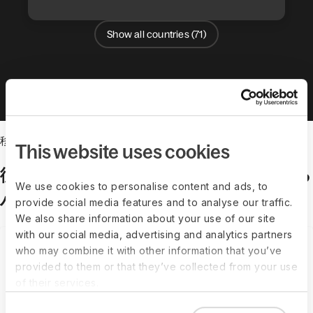
Show all countries (
71
)
移民機能
This website uses cookies
従業員の移民、給与、HRを一元管理する
We use cookies to personalise content and ads, to
ハブ
provide social media features and to analyse our traffic.
We also share information about your use of our site
with our social media, advertising and analytics partners
ビザ適格性
who may combine it with other information that you’ve
provided to them or that they’ve collected from your use
of their services.
無料のビザ診断で時間を節約