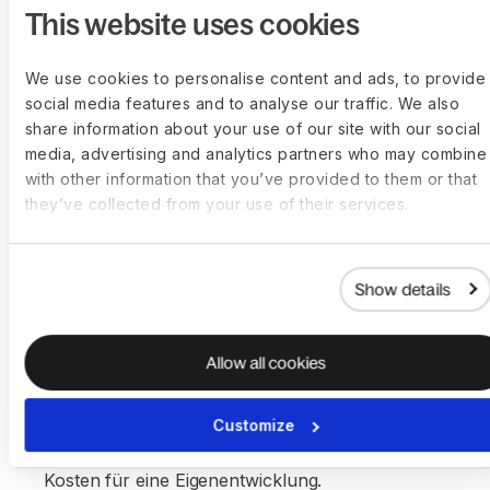
This website uses cookies
We use cookies to personalise content and ads, to provide
social media features and to analyse our traffic. We also
share information about your use of our site with our social
media, advertising and analytics partners who may combine 
Integrierte und
with other information that you’ve provided to them or that
they’ve collected from your use of their services.
White‑Label‑Lösung
Erweitern Sie Ihr Angebot mit weltweiter
Show details
Personalbeschaffung,
Gehaltsabrechnung
,
HR
und Compliance – alles unter Ihrer eigenen
Marke. Unsere White‑Label‑Lösung steuert alles
Allow all cookies
hinter den Kulissen, sodass Sie schneller starten,
sich von Wettbewerbern abheben und Ihren
Customize
Kunden mehr Wert bieten können, ohne die
Kosten für eine Eigenentwicklung.