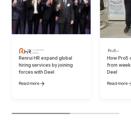
Renrui HR expand global
How Pro5 c
hiring services by joining
from weeks
forces with Deel
Deel
Read more
Read more