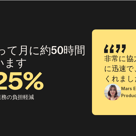
を使って月に約50時間
非常に協
います
に迅速で
25%
くれまし
Mars E
Produc
業務の負担軽減