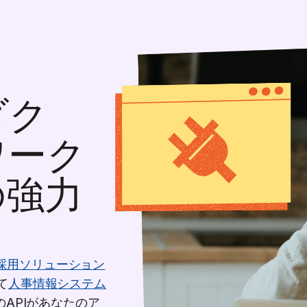
ダク
ワーク
の強力
採用ソリューション
て
人事情報システム
APIがあなたのア