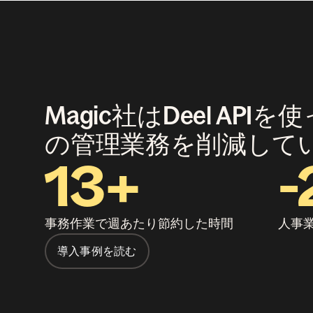
Magic社はDeel API
の管理業務を削減して
13+
-
事務作業で週あたり節約した時間
人事
導入事例を読む