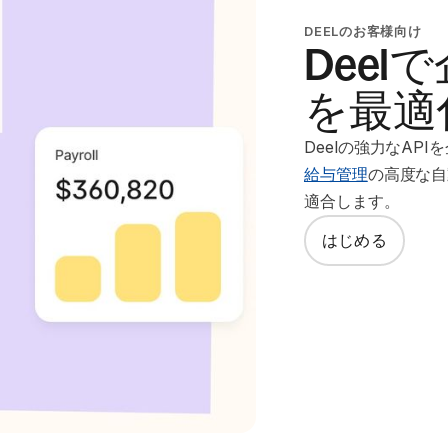
DEELのお客様向け
Dee
を最適
Deelの強力なA
給与管理
の高度な自
適合します。
はじめる