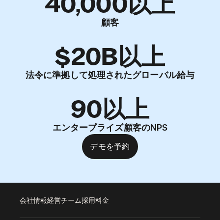
40,000以上
顧客
$20B以上
法令に準拠して処理されたグローバル給与
90以上
エンタープライズ顧客のNPS
デモを予約
会社情報
経営チーム
採用
料金