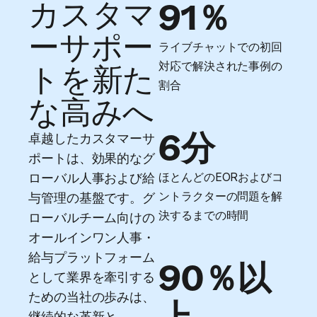
カスタマ
91％
ーサポー
ライブチャットでの初回
対応で解決された事例の
トを新た
割合
な高みへ
6分
卓越したカスタマーサ
ポートは、効果的なグ
ほとんどのEORおよびコ
ローバル人事および給
ントラクターの問題を解
与管理の基盤です。グ
決するまでの時間
ローバルチーム向けの
オールインワン人事・
給与プラットフォーム
90％以
として業界を牽引する
ための当社の歩みは、
継続的な革新と